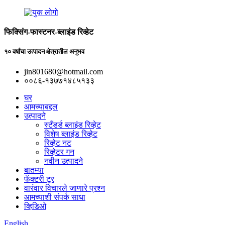
फिक्सिंग-फास्टनर-ब्लाइंड रिव्हेट
१० वर्षांचा उत्पादन क्षेत्रातील अनुभव
jin801680@hotmail.com
००८६-१३७७१४८५१३३
घर
आमच्याबद्दल
उत्पादने
स्टँडर्ड ब्लाइंड रिव्हेट
विशेष ब्लाइंड रिव्हेट
रिव्हेट नट
रिव्हेटर गन
नवीन उत्पादने
बातम्या
फॅक्टरी टूर
वारंवार विचारले जाणारे प्रश्न
आमच्याशी संपर्क साधा
व्हिडिओ
English