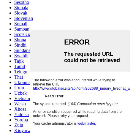
Sesotho
Sinhala
Slovak
Slovenian
Somali
Samoan
Scots Gaelic
Shona
Sindhi
Sundanese
Swahili
Tajik
Tamil
Telugu
Thai
Ukrainian
Urdu
Uzbek
Vietnamese
Welsh
Xhosa
Yiddish
Yoruba
Zulu
Kinyarwanda