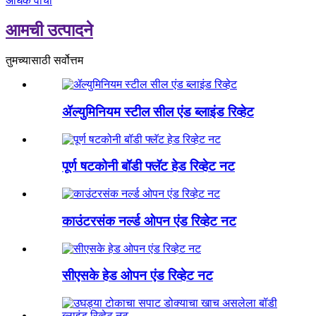
अधिक वाचा
आमची उत्पादने
तुमच्यासाठी सर्वोत्तम
ॲल्युमिनियम स्टील सील एंड ब्लाइंड रिव्हेट
पूर्ण षटकोनी बॉडी फ्लॅट हेड रिव्हेट नट
काउंटरसंक नर्ल्ड ओपन एंड रिव्हेट नट
सीएसके हेड ओपन एंड रिव्हेट नट