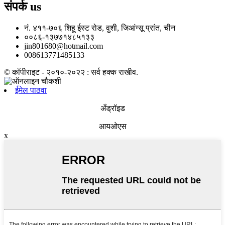
संपर्क
us
नं. ४११-७०६ शिहू ईस्ट रोड, वुशी, जिआंग्सू प्रांत, चीन
००८६-१३७७१४८५१३३
jin801680@hotmail.com
008613771485133
© कॉपीराइट - २०१०-२०२२ : सर्व हक्क राखीव.
ईमेल पाठवा
अँड्रॉइड
आयओएस
x