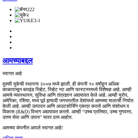
आमच्याबद्दल
स्वागत आहे
वुक्सी युकेची स्थापना २००७ मध्ये झाली. ही कंपनी १० वर्षांहून अधिक
काळापासून ब्लाइंड रिव्हेट, रिव्हेट नट आणि फास्टनरमध्ये विशेषज्ञ आहे. आम्ही
आमचे व्यवस्थापन, सुविधा आणि तंत्रज्ञान अद्ययावत केले आहे. आम्ही युरोप,
अमेरिका, रशिया, मध्य पूर्व इत्यादी जगभरातील देशांमध्ये आमच्या मालाची निर्यात
केली आहे. आम्ही उत्पादन आणि आउटसोर्सिंग एकत्र करतो आणि संशोधन व
विकास (R&D) विभाग अद्ययावत करतो. आम्ही “उच्च प्रतिष्ठा, उच्च गुणवत्ता,
उत्तम सेवा आणि उपाय” यावर ठाम आहोत.
आमच्या कंपनीत आपले स्वागत आहे!