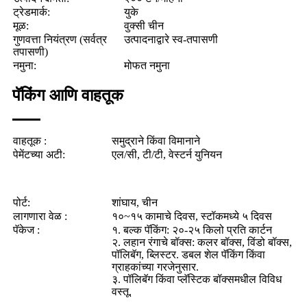
ट्रेडमार्क:
युके
मूळ:
वुक्सी चीन
गुणवत्ता नियंत्रण (सर्वत्र
उत्पादनाद्वारे स्व-तपासणी
तपासणी)
नमुना:
मोफत नमुना
पॅकिंग आणि वाहतूक
वाहतूक :
समुद्राने किंवा विमानाने
पेमेंटच्या अटी:
एल/सी, टी/टी, वेस्टर्न युनियन
पोर्ट:
शांघाय, चीन
लागणारा वेळ :
१०~१५ कामाचे दिवस, स्टॉकमध्ये ५ दिवस
पॅकेज :
१. बल्क पॅकिंग: २०-२५ किलो प्रति कार्टन
२. लहान रंगाचे बॉक्स: कलर बॉक्स, विंडो बॉक्स,
पॉलिबॅग, ब्लिस्टर. डबल शेल पॅकिंग किंवा
ग्राहकांच्या गरजेनुसार.
३. पॉलिबॅग किंवा प्लॅस्टिक बॉक्समधील विविध
वस्तू.