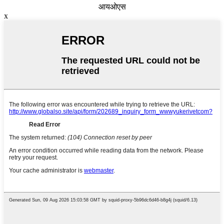
आयओएस
x