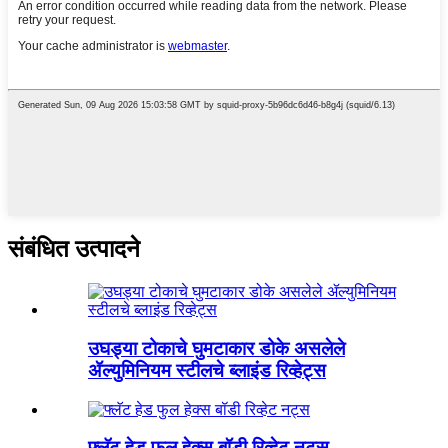
संबंधित उत्पादने
उघड्या टोकाचे घुमटाकार डोके असलेले
ॲल्युमिनियम स्टीलचे ब्लाइंड रिव्हेट्स
फ्लॅट हेड फुल हेक्स बॉडी रिव्हेट नट्स