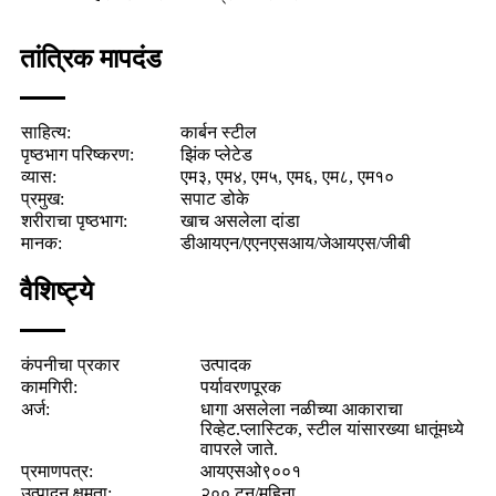
तांत्रिक मापदंड
साहित्य:
कार्बन स्टील
पृष्ठभाग परिष्करण:
झिंक प्लेटेड
व्यास:
एम३, एम४, एम५, एम६, एम८, एम१०
प्रमुख:
सपाट डोके
शरीराचा पृष्ठभाग:
खाच असलेला दांडा
मानक:
डीआयएन/एएनएसआय/जेआयएस/जीबी
वैशिष्ट्ये
कंपनीचा प्रकार
उत्पादक
कामगिरी:
पर्यावरणपूरक
अर्ज:
धागा असलेला नळीच्या आकाराचा
रिव्हेट.
प्लास्टिक, स्टील यांसारख्या धातूंमध्ये
वापरले जाते.
प्रमाणपत्र:
आयएसओ९००१
उत्पादन क्षमता:
२०० टन/महिना