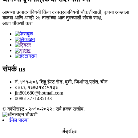
आमच्या उत्पादनांविषयी किंवा दरपत्रकाविषयी चौकशीसाठी, कृपया आम्हाला
कळवा आणि आम्ही २४ तासांच्या आत तुमच्याशी संपर्क साधू.
आता चौकशी करा
संपर्क
us
नं. ४११-७०६ शिहू ईस्ट रोड, वुशी, जिआंग्सू प्रांत, चीन
००८६-१३७७१४८५१३३
jin801680@hotmail.com
008613771485133
© कॉपीराइट - २०१०-२०२२ : सर्व हक्क राखीव.
ईमेल पाठवा
अँड्रॉइड