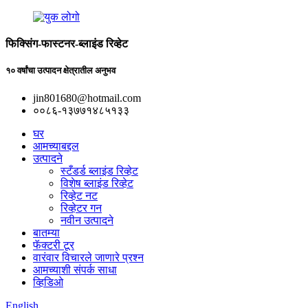
फिक्सिंग-फास्टनर-ब्लाइंड रिव्हेट
१० वर्षांचा उत्पादन क्षेत्रातील अनुभव
jin801680@hotmail.com
००८६-१३७७१४८५१३३
घर
आमच्याबद्दल
उत्पादने
स्टँडर्ड ब्लाइंड रिव्हेट
विशेष ब्लाइंड रिव्हेट
रिव्हेट नट
रिव्हेटर गन
नवीन उत्पादने
बातम्या
फॅक्टरी टूर
वारंवार विचारले जाणारे प्रश्न
आमच्याशी संपर्क साधा
व्हिडिओ
English