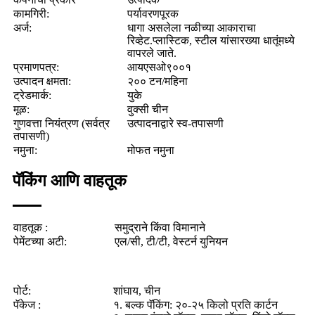
कामगिरी:
पर्यावरणपूरक
अर्ज:
धागा असलेला नळीच्या आकाराचा
रिव्हेट.
प्लास्टिक, स्टील यांसारख्या धातूंमध्ये
वापरले जाते.
प्रमाणपत्र:
आयएसओ९००१
उत्पादन क्षमता:
२०० टन/महिना
ट्रेडमार्क:
युके
मूळ:
वुक्सी चीन
गुणवत्ता नियंत्रण (सर्वत्र
उत्पादनाद्वारे स्व-तपासणी
तपासणी)
नमुना:
मोफत नमुना
पॅकिंग आणि वाहतूक
वाहतूक :
समुद्राने किंवा विमानाने
पेमेंटच्या अटी:
एल/सी, टी/टी, वेस्टर्न युनियन
पोर्ट:
शांघाय, चीन
पॅकेज :
१. बल्क पॅकिंग: २०-२५ किलो प्रति कार्टन