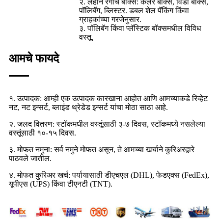
२. लहान रंगाचे बॉक्स: कलर बॉक्स, विंडो बॉक्स,
पॉलिबॅग, ब्लिस्टर. डबल शेल पॅकिंग किंवा
ग्राहकांच्या गरजेनुसार.
३. पॉलिबॅग किंवा प्लॅस्टिक बॉक्समधील विविध
वस्तू.
आमचे फायदे
१. उत्पादक: आम्ही एक उत्पादक कारखाना आहोत आणि आमच्याकडे रिव्हेट
नट, नट इन्सर्ट, ब्लाइंड थ्रेडेड इन्सर्ट यांचा मोठा साठा आहे.
२. जलद वितरण: स्टॉकमधील वस्तूंसाठी ३-७ दिवस, स्टॉकमध्ये नसलेल्या
वस्तूंसाठी १०-१५ दिवस.
३. मोफत नमुना: सर्व नमुने मोफत असून, ते आमच्या खर्चाने कुरिअरद्वारे
पाठवले जातील.
४. मोफत कुरिअर खर्च: पर्यायासाठी डीएचएल (DHL), फेडएक्स (FedEx),
यूपीएस (UPS) किंवा टीएनटी (TNT).