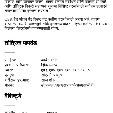
विकास आणि उत्पादन करतो. आमचे अंतर्गत संशोधन आणि विकास अभियंते
आणि तांत्रिक विक्री सहाय्यक तुमच्या विशिष्ट गरजांसाठी सर्वोत्तम उत्पादने
तयार करण्याचा प्रयत्न करतात.
CSK हेड ओपन एंड रिव्हेट नट कठीण पदार्थांसाठी आदर्श आहे, कारण
वाढलेल्या बेअरिंग क्षेत्रामुळे टॉर्क प्रतिरोध वाढतो. ड्रिल केलेल्या किंवा पंच
केलेल्या छिद्रांमध्ये वापरण्यासाठी योग्य.
तांत्रिक मापदंड
साहित्य:
कार्बन स्टील
पृष्ठभाग परिष्करण:
झिंक प्लेटेड
व्यास:
एम३, एम४, एम५, एम६, एम८, एम१०
प्रमुख:
सीएसके प्रमुख
शरीराचा पृष्ठभाग:
साधा शँक
मानक:
डीआयएन/एएनएसआय/जेआयएस/जीबी
वैशिष्ट्ये
कंपनीचा प्रकार
उत्पादक