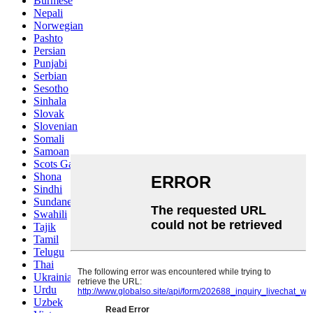
Burmese
Nepali
Norwegian
Pashto
Persian
Punjabi
Serbian
Sesotho
Sinhala
Slovak
Slovenian
Somali
Samoan
Scots Gaelic
Shona
Sindhi
Sundanese
Swahili
Tajik
Tamil
Telugu
Thai
Ukrainian
Urdu
Uzbek