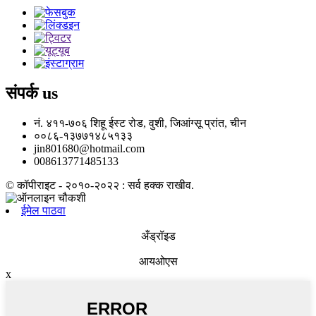
संपर्क
us
नं. ४११-७०६ शिहू ईस्ट रोड, वुशी, जिआंग्सू प्रांत, चीन
००८६-१३७७१४८५१३३
jin801680@hotmail.com
008613771485133
© कॉपीराइट - २०१०-२०२२ : सर्व हक्क राखीव.
ईमेल पाठवा
अँड्रॉइड
आयओएस
x