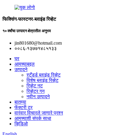
फिक्सिंग-फास्टनर-ब्लाइंड रिव्हेट
१० वर्षांचा उत्पादन क्षेत्रातील अनुभव
jin801680@hotmail.com
००८६-१३७७१४८५१३३
घर
आमच्याबद्दल
उत्पादने
स्टँडर्ड ब्लाइंड रिव्हेट
विशेष ब्लाइंड रिव्हेट
रिव्हेट नट
रिव्हेटर गन
नवीन उत्पादने
बातम्या
फॅक्टरी टूर
वारंवार विचारले जाणारे प्रश्न
आमच्याशी संपर्क साधा
व्हिडिओ
English