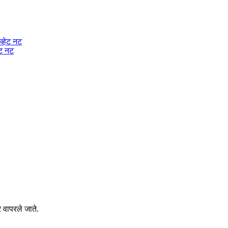
ेट नट
र वापरले जाते.