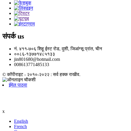
संपर्क
us
नं. ४११-७०६ शिहू ईस्ट रोड, वुशी, जिआंग्सू प्रांत, चीन
००८६-१३७७१४८५१३३
jin801680@hotmail.com
008613771485133
© कॉपीराइट - २०१०-२०२२ : सर्व हक्क राखीव.
ईमेल पाठवा
x
English
French