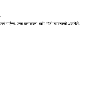
.
्टीलचे पाईप्स, उच्च कणखरता आणि मोठी ताणशक्ती असलेले.