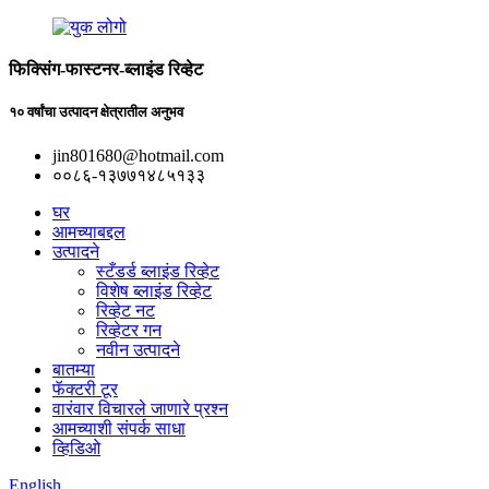
फिक्सिंग-फास्टनर-ब्लाइंड रिव्हेट
१० वर्षांचा उत्पादन क्षेत्रातील अनुभव
jin801680@hotmail.com
००८६-१३७७१४८५१३३
घर
आमच्याबद्दल
उत्पादने
स्टँडर्ड ब्लाइंड रिव्हेट
विशेष ब्लाइंड रिव्हेट
रिव्हेट नट
रिव्हेटर गन
नवीन उत्पादने
बातम्या
फॅक्टरी टूर
वारंवार विचारले जाणारे प्रश्न
आमच्याशी संपर्क साधा
व्हिडिओ
English