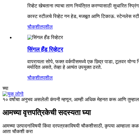
रिव्हेट खेचताना त्याचा ताण नियंत्रित करण्यासाठी सुधारित स्प्रिंग
कास्ट स्टीलचे रिव्हेट गन हेड, मजबूत आणि टिकाऊ. स्टेनलेस स
चौकशी
तपशील
सिंगल हँड रिव्हेटर
वापरायला सोपे, फक्त वर्कपीसमध्ये एक छिद्र पाडा, टूलवर योग्य रि
मर्यादित असते, तेव्हा हे अत्यंत उपयुक्त ठरते.
चौकशी
तपशील
च्या
१० वर्षांचा अनुभव असलेली कंपनी म्हणून, आम्ही अधिक मेहनत करू आणि तुम्हाला फ
आमच्या वृत्तपत्रिकेची सदस्यता घ्या
आमच्या उत्पादनांविषयी किंवा दरपत्रकाविषयी चौकशीसाठी, कृपया आम्हाला कळवा
आता चौकशी करा