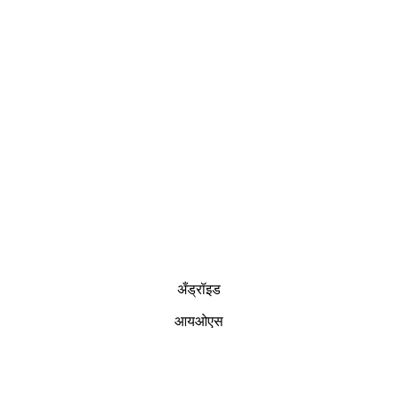
अँड्रॉइड
आयओएस