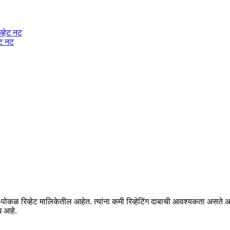
ेट नट
अर्ध-पोकळ रिव्हेट मालिकेतील आहेत. त्यांना कमी रिव्हेटिंग दाबाची आवश्यकता असते
ध आहे.