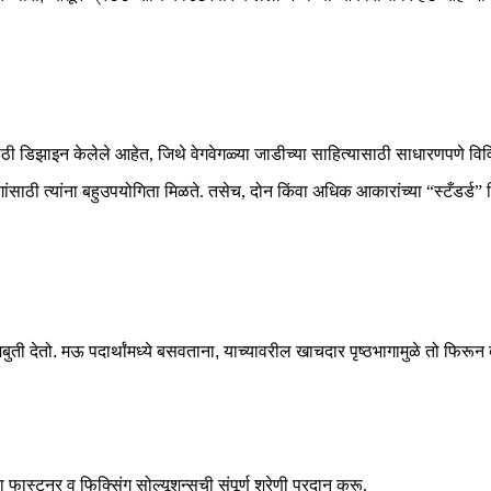
ांसाठी डिझाइन केलेले आहेत, जिथे वेगवेगळ्या जाडीच्या साहित्यासाठी साधारणपणे व
गांसाठी त्यांना बहुउपयोगिता मिळते. तसेच, दोन किंवा अधिक आकारांच्या “स्टँडर्ड
 मजबुती देतो. मऊ पदार्थांमध्ये बसवताना, याच्यावरील खाचदार पृष्ठभागामुळे तो फि
ास्टनर व फिक्सिंग सोल्यूशन्सची संपूर्ण श्रेणी प्रदान करू.