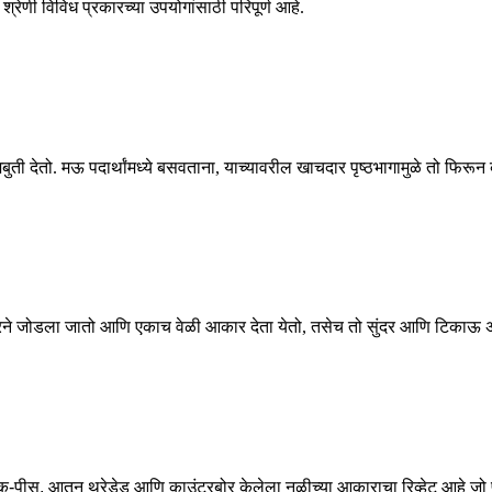
श्रेणी विविध प्रकारच्या उपयोगांसाठी परिपूर्ण आहे.
 मजबुती देतो. मऊ पदार्थांमध्ये बसवताना, याच्यावरील खाचदार पृष्ठभागामुळे तो फि
रिव्हेटरने जोडला जातो आणि एकाच वेळी आकार देता येतो, तसेच तो सुंदर आणि टिकाऊ
ा एक-पीस, आतून थ्रेडेड आणि काउंटरबोर केलेला नळीच्या आकाराचा रिव्हेट आहे जो प