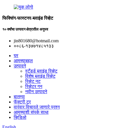
फिक्सिंग-फास्टनर-ब्लाइंड रिव्हेट
१० वर्षांचा उत्पादन क्षेत्रातील अनुभव
jin801680@hotmail.com
००८६-१३७७१४८५१३३
घर
आमच्याबद्दल
उत्पादने
स्टँडर्ड ब्लाइंड रिव्हेट
विशेष ब्लाइंड रिव्हेट
रिव्हेट नट
रिव्हेटर गन
नवीन उत्पादने
बातम्या
फॅक्टरी टूर
वारंवार विचारले जाणारे प्रश्न
आमच्याशी संपर्क साधा
व्हिडिओ
English