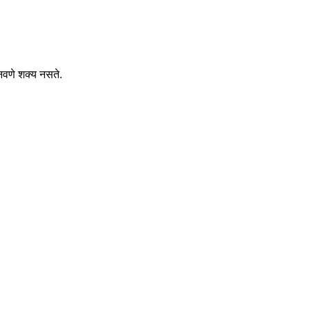
 बनवणे शक्य नसते.