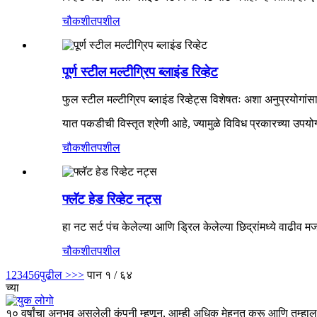
चौकशी
तपशील
पूर्ण स्टील मल्टीग्रिप ब्लाइंड रिव्हेट
फुल स्टील मल्टीग्रिप ब्लाइंड रिव्हेट्स विशेषतः अशा अनुप्रयोग
यात पकडीची विस्तृत श्रेणी आहे, ज्यामुळे विविध प्रकारच्या उपयो
चौकशी
तपशील
फ्लॅट हेड रिव्हेट नट्स
हा नट सर्ट पंच केलेल्या आणि ड्रिल केलेल्या छिद्रांमध्ये वाढीव
चौकशी
तपशील
1
2
3
4
5
6
पुढील >
>>
पान १ / ६४
च्या
१० वर्षांचा अनुभव असलेली कंपनी म्हणून, आम्ही अधिक मेहनत करू आणि तुम्हाला फ