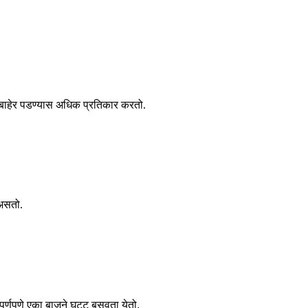
रून बाहेर पडण्यास अधिक प्रतिकार करतो.
 असतो.
ूर्णपणे एका बाजूने घट्ट बसवता येतो.