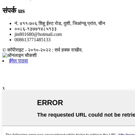
संपर्क
us
नं. ४११-७०६ शिहू ईस्ट रोड, वुशी, जिआंग्सू प्रांत, चीन
००८६-१३७७१४८५१३३
jin801680@hotmail.com
008613771485133
© कॉपीराइट - २०१०-२०२२ : सर्व हक्क राखीव.
ईमेल पाठवा
x