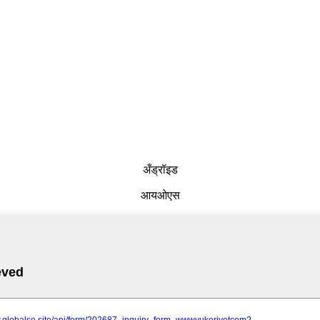
अँड्रॉइड
आयओएस