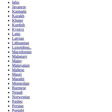
Igbo
Javanese
Kannada
Kazakh
Khmer
Kurdish
Kyrgyz
Latin
Latvian
Lithuanian
Luxembou..
Macedonian
Malagasy
Malay
Malayalam
Maltese
Maori
Marathi
Mongolian
Burmese
Nepali
Norwegian
Pashto
Persian
Punjabi