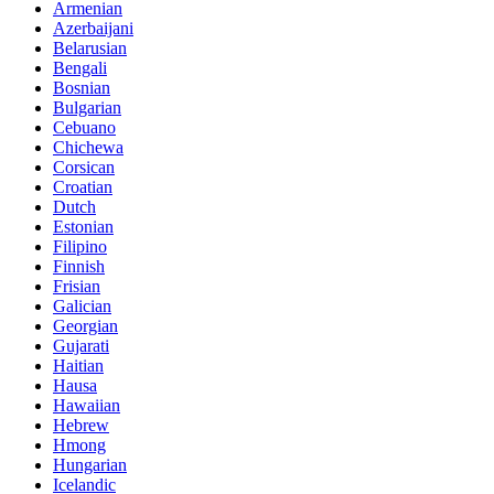
Armenian
Azerbaijani
Belarusian
Bengali
Bosnian
Bulgarian
Cebuano
Chichewa
Corsican
Croatian
Dutch
Estonian
Filipino
Finnish
Frisian
Galician
Georgian
Gujarati
Haitian
Hausa
Hawaiian
Hebrew
Hmong
Hungarian
Icelandic