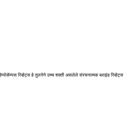
पोकॅम्पस रिव्हेट्स हे तुलनेने उच्च शक्ती असलेले संरचनात्मक ब्लाइंड रिव्हेट्स