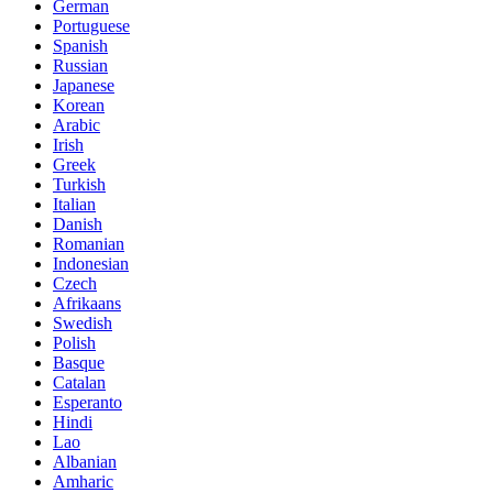
German
Portuguese
Spanish
Russian
Japanese
Korean
Arabic
Irish
Greek
Turkish
Italian
Danish
Romanian
Indonesian
Czech
Afrikaans
Swedish
Polish
Basque
Catalan
Esperanto
Hindi
Lao
Albanian
Amharic