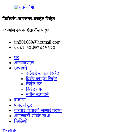
फिक्सिंग-फास्टनर-ब्लाइंड रिव्हेट
१० वर्षांचा उत्पादन क्षेत्रातील अनुभव
jin801680@hotmail.com
००८६-१३७७१४८५१३३
घर
आमच्याबद्दल
उत्पादने
स्टँडर्ड ब्लाइंड रिव्हेट
विशेष ब्लाइंड रिव्हेट
रिव्हेट नट
रिव्हेटर गन
नवीन उत्पादने
बातम्या
फॅक्टरी टूर
वारंवार विचारले जाणारे प्रश्न
आमच्याशी संपर्क साधा
व्हिडिओ
English