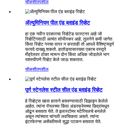
चौकशी
तपशील
ॲल्युमिनियम पील एंड ब्लाइंड रिव्हेट
हा एक नवीन प्रकारचा रिव्हेटेड फास्टनर आहे जो
रिव्हेटिंगसाठी अत्यंत सोयीस्कर आहे. तुलनेने कमी जागेत
किंवा रिव्हेट गनचा वापर न करताही तो आपले वैशिष्ट्यपूर्ण
फायदे दाखवू शकतो. हातोड्यासारख्या एकाच वस्तूने
मँड्रेलवर ठोका मारून दोन किंवा अधिक जोडलेले भाग
यशस्वीपणे रिव्हेट केले जाऊ शकतात.
चौकशी
तपशील
पूर्ण स्टेनलेस स्टील सील एंड ब्लाइंड रिव्हेट
हे रिव्हेट्स खास हाताने बसवण्यासाठी डिझाइन केलेले
आहेत. त्यांना पॅनलच्या किंवा अंडरफ्रेमच्या छिद्रांमधून
ओढून बसवता येते. ते इलास्टोमर मटेरियलचे बनलेले
असून त्यांच्यात चांगली लवचिकता असते. त्यांना
इंटरफेरन्स असेंब्लीमध्ये सुद्धा पटकन बसवता येते.