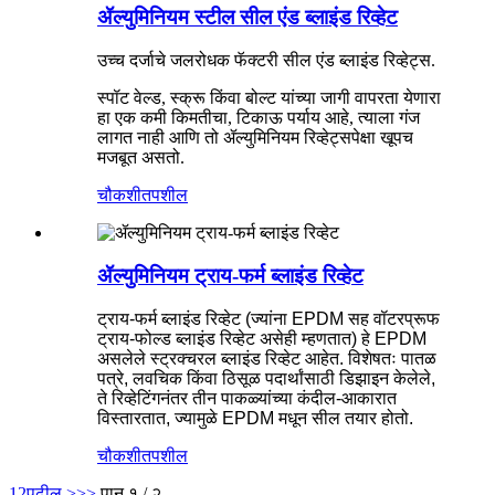
ॲल्युमिनियम स्टील सील एंड ब्लाइंड रिव्हेट
उच्च दर्जाचे जलरोधक फॅक्टरी सील एंड ब्लाइंड रिव्हेट्स.
स्पॉट वेल्ड, स्क्रू किंवा बोल्ट यांच्या जागी वापरता येणारा
हा एक कमी किमतीचा, टिकाऊ पर्याय आहे, त्याला गंज
लागत नाही आणि तो ॲल्युमिनियम रिव्हेट्सपेक्षा खूपच
मजबूत असतो.
चौकशी
तपशील
ॲल्युमिनियम ट्राय-फर्म ब्लाइंड रिव्हेट
ट्राय-फर्म ब्लाइंड रिव्हेट (ज्यांना EPDM सह वॉटरप्रूफ
ट्राय-फोल्ड ब्लाइंड रिव्हेट असेही म्हणतात) हे EPDM
असलेले स्ट्रक्चरल ब्लाइंड रिव्हेट आहेत. विशेषतः पातळ
पत्रे, लवचिक किंवा ठिसूळ पदार्थांसाठी डिझाइन केलेले,
ते रिव्हेटिंगनंतर तीन पाकळ्यांच्या कंदील-आकारात
विस्तारतात, ज्यामुळे EPDM मधून सील तयार होतो.
चौकशी
तपशील
1
2
पुढील >
>>
पान १ / २