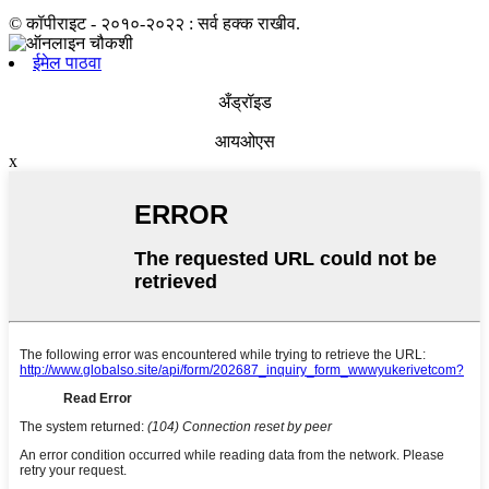
© कॉपीराइट - २०१०-२०२२ : सर्व हक्क राखीव.
ईमेल पाठवा
अँड्रॉइड
आयओएस
x