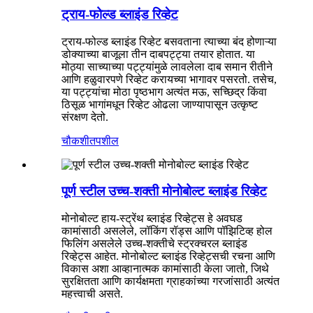
ट्राय-फोल्ड ब्लाइंड रिव्हेट
ट्राय-फोल्ड ब्लाइंड रिव्हेट बसवताना त्याच्या बंद होणाऱ्या
डोक्याच्या बाजूला तीन दाबपट्ट्या तयार होतात. या
मोठ्या साच्याच्या पट्ट्यांमुळे लावलेला दाब समान रीतीने
आणि हळुवारपणे रिव्हेट करायच्या भागावर पसरतो. तसेच,
या पट्ट्यांचा मोठा पृष्ठभाग अत्यंत मऊ, सच्छिद्र किंवा
ठिसूळ भागांमधून रिव्हेट ओढला जाण्यापासून उत्कृष्ट
संरक्षण देतो.
चौकशी
तपशील
पूर्ण स्टील उच्च-शक्ती मोनोबोल्ट ब्लाइंड रिव्हेट
मोनोबोल्ट हाय-स्ट्रेंथ ब्लाइंड रिव्हेट्स हे अवघड
कामांसाठी असलेले, लॉकिंग रॉड्स आणि पॉझिटिव्ह होल
फिलिंग असलेले उच्च-शक्तीचे स्ट्रक्चरल ब्लाइंड
रिव्हेट्स आहेत. मोनोबोल्ट ब्लाइंड रिव्हेट्सची रचना आणि
विकास अशा आव्हानात्मक कामांसाठी केला जातो, जिथे
सुरक्षितता आणि कार्यक्षमता ग्राहकांच्या गरजांसाठी अत्यंत
महत्त्वाची असते.