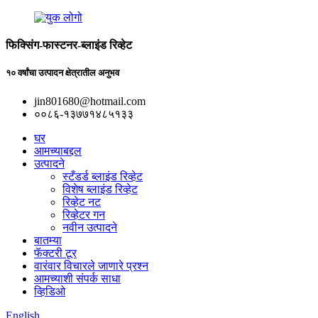
फिक्सिंग-फास्टनर-ब्लाइंड रिव्हेट
१० वर्षांचा उत्पादन क्षेत्रातील अनुभव
jin801680@hotmail.com
००८६-१३७७१४८५१३३
घर
आमच्याबद्दल
उत्पादने
स्टँडर्ड ब्लाइंड रिव्हेट
विशेष ब्लाइंड रिव्हेट
रिव्हेट नट
रिव्हेटर गन
नवीन उत्पादने
बातम्या
फॅक्टरी टूर
वारंवार विचारले जाणारे प्रश्न
आमच्याशी संपर्क साधा
व्हिडिओ
English