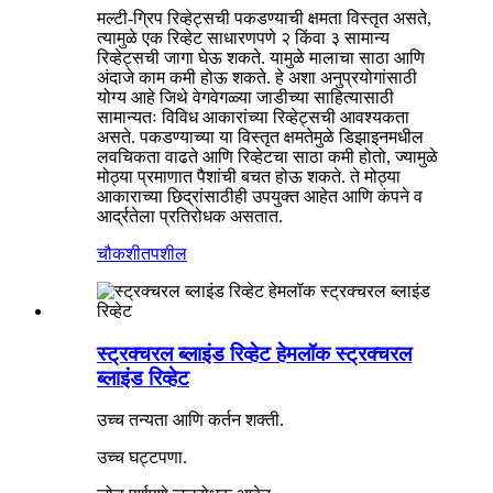
मल्टी-ग्रिप रिव्हेट्सची पकडण्याची क्षमता विस्तृत असते,
त्यामुळे एक रिव्हेट साधारणपणे २ किंवा ३ सामान्य
रिव्हेट्सची जागा घेऊ शकते. यामुळे मालाचा साठा आणि
अंदाजे काम कमी होऊ शकते. हे अशा अनुप्रयोगांसाठी
योग्य आहे जिथे वेगवेगळ्या जाडीच्या साहित्यासाठी
सामान्यतः विविध आकारांच्या रिव्हेट्सची आवश्यकता
असते. पकडण्याच्या या विस्तृत क्षमतेमुळे डिझाइनमधील
लवचिकता वाढते आणि रिव्हेटचा साठा कमी होतो, ज्यामुळे
मोठ्या प्रमाणात पैशांची बचत होऊ शकते. ते मोठ्या
आकाराच्या छिद्रांसाठीही उपयुक्त आहेत आणि कंपने व
आर्द्रतेला प्रतिरोधक असतात.
चौकशी
तपशील
स्ट्रक्चरल ब्लाइंड रिव्हेट हेमलॉक स्ट्रक्चरल
ब्लाइंड रिव्हेट
उच्च तन्यता आणि कर्तन शक्ती.
उच्च घट्टपणा.