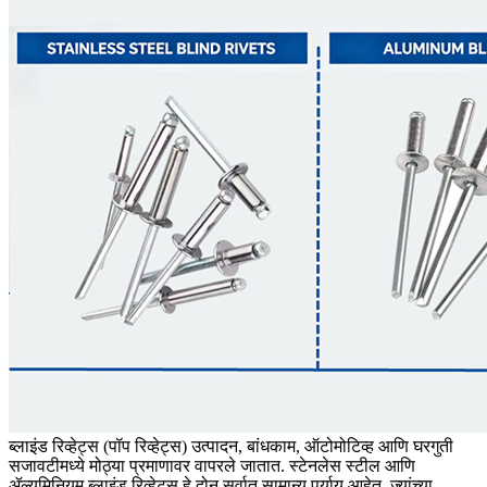
ब्लाइंड रिव्हेट्स (पॉप रिव्हेट्स) उत्पादन, बांधकाम, ऑटोमोटिव्ह आणि घरगुती
सजावटीमध्ये मोठ्या प्रमाणावर वापरले जातात. स्टेनलेस स्टील आणि
ॲल्युमिनियम ब्लाइंड रिव्हेट्स हे दोन सर्वात सामान्य पर्याय आहेत, ज्यांच्या