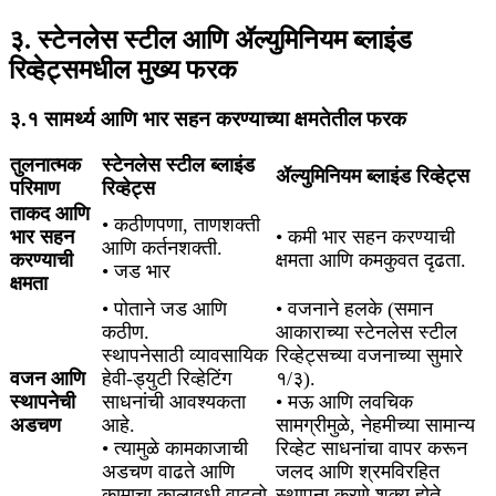
३. स्टेनलेस स्टील आणि ॲल्युमिनियम ब्लाइंड
रिव्हेट्समधील मुख्य फरक
३.१ सामर्थ्य आणि भार सहन करण्याच्या क्षमतेतील फरक
तुलनात्मक
स्टेनलेस स्टील ब्लाइंड
ॲल्युमिनियम ब्लाइंड रिव्हेट्स
परिमाण
रिव्हेट्स
ताकद आणि
• कठीणपणा, ताणशक्ती
भार सहन
• कमी भार सहन करण्याची
आणि कर्तनशक्ती.
करण्याची
क्षमता आणि कमकुवत दृढता.
• जड भार
क्षमता
• पोताने जड आणि
• वजनाने हलके (समान
कठीण.
आकाराच्या स्टेनलेस स्टील
स्थापनेसाठी व्यावसायिक
रिव्हेट्सच्या वजनाच्या सुमारे
वजन आणि
हेवी-ड्युटी रिव्हेटिंग
१/३).
स्थापनेची
साधनांची आवश्यकता
• मऊ आणि लवचिक
अडचण
आहे.
सामग्रीमुळे, नेहमीच्या सामान्य
• त्यामुळे कामकाजाची
रिव्हेट साधनांचा वापर करून
अडचण वाढते आणि
जलद आणि श्रमविरहित
कामाचा कालावधी वाढतो.
स्थापना करणे शक्य होते.