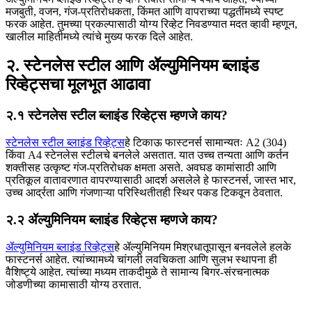
मजबुती, वजन, गंज-प्रतिरोधकता, किंमत आणि वापराच्या पद्धतींमध्ये स्पष्ट
फरक आहेत. तुमच्या प्रकल्पासाठी योग्य रिव्हेट निवडण्यात मदत व्हावी म्हणून,
खालील माहितीमध्ये त्यांचे मुख्य फरक दिले आहेत.
२. स्टेनलेस स्टील आणि ॲल्युमिनियम ब्लाइंड
रिव्हेट्सचा मूलभूत आढावा
२.१ स्टेनलेस स्टील ब्लाइंड रिव्हेट्स म्हणजे काय?
स्टेनलेस स्टील ब्लाइंड रिव्हेट्स
हे टिकाऊ फास्टनर्स सामान्यतः A2 (304)
किंवा A4 स्टेनलेस स्टीलचे बनलेले असतात. यात उच्च तन्यता आणि कर्तन
शक्तीसह उत्कृष्ट गंज-प्रतिरोधक क्षमता असते. अवघड कामांसाठी आणि
प्रतिकूल वातावरणात वापरण्यासाठी आदर्श असलेले हे फास्टनर्स, जास्त भार,
उच्च आर्द्रता आणि गंजणाऱ्या परिस्थितीतही स्थिर पकड टिकवून ठेवतात.
२.२ ॲल्युमिनियम ब्लाइंड रिव्हेट्स म्हणजे काय?
ॲल्युमिनियम ब्लाइंड रिव्हेट्स
हे ॲल्युमिनियम मिश्रधातूपासून बनवलेले हलके
फास्टनर्स आहेत. त्यांच्यामध्ये चांगली लवचिकता आणि सुलभ स्थापना ही
वैशिष्ट्ये आहेत. त्यांच्या मध्यम ताकदीमुळे ते सामान्य बिगर-संरचनात्मक
जोडणीच्या कामासाठी योग्य ठरतात.