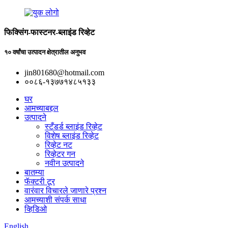
फिक्सिंग-फास्टनर-ब्लाइंड रिव्हेट
१० वर्षांचा उत्पादन क्षेत्रातील अनुभव
jin801680@hotmail.com
००८६-१३७७१४८५१३३
घर
आमच्याबद्दल
उत्पादने
स्टँडर्ड ब्लाइंड रिव्हेट
विशेष ब्लाइंड रिव्हेट
रिव्हेट नट
रिव्हेटर गन
नवीन उत्पादने
बातम्या
फॅक्टरी टूर
वारंवार विचारले जाणारे प्रश्न
आमच्याशी संपर्क साधा
व्हिडिओ
English