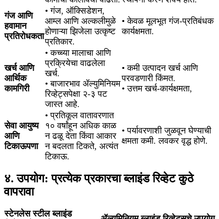
• गंज, ऑक्सिडेशन,
गंज आणि
आम्ल आणि अल्कलीमुळे
• केवळ मूलभूत गंज-प्रतिबंधक
हवामान
होणाऱ्या झिजेला उत्कृष्ट
कार्यक्षमता.
प्रतिरोधकता
प्रतिकार.
• कच्च्या मालाचा आणि
प्रक्रियेचा वाढलेला
खर्च आणि
• कमी उत्पादन खर्च आणि
खर्च.
आर्थिक
परवडणारी किंमत.
• बाजारभाव ॲल्युमिनियम
कामगिरी
• उत्तम खर्च-कार्यक्षमता,
रिव्हेट्सपेक्षा २-३ पट
जास्त आहे.
• प्रतिकूल वातावरणात
सेवा आयुष्य
१० वर्षांहून अधिक काळ
• पर्यावरणाशी जुळवून घेण्याची
आणि
न ढळू देता किंवा आकार
क्षमता कमी. लवकर वृद्ध होणे.
टिकाऊपणा
न बदलता टिकते, अत्यंत
टिकाऊ.
४. उपयोग: प्रत्येक प्रकारचा ब्लाइंड रिव्हेट कुठे
वापरावा
स्टेनलेस स्टील ब्लाइंड
ॲल्युमिनियम ब्लाइंड रिव्हेट्सचे उपयोग