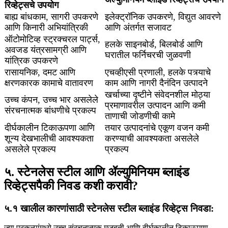
रिव्हेट्सचे उपयोग
बाह्य बांधकाम, सागरी उपकरणे
इलेक्ट्रॉनिक उपकरणे, विद्युत आवरणे
आणि किनारी अभियांत्रिकी
आणि अंतर्गत सजावट
ऑटोमोटिव्ह स्ट्रक्चरल पार्ट्स,
हलके साइनबोर्ड, बिलबोर्ड आणि
अवजड यंत्रसामग्री आणि
घरातील फर्निचरची जुळवणी
यांत्रिक उपकरणे
रासायनिक, दमट आणि
एचव्हीएसी प्रणाली, हलके पत्र्याचे
क्षरणकारक कामाचे वातावरण
काम आणि नागरी दैनंदिन उत्पादने
खर्चाच्या दृष्टीने संवेदनशील मोठ्या
उच्च कंपन, उच्च भार असलेले
प्रमाणावरील उत्पादन आणि कमी
संरचनात्मक बांधणीचे प्रकल्प
ताणाची जोडणीची कामे
दीर्घकालीन टिकाऊपणा आणि
तयार उत्पादनांचे एकूण वजन कमी
शून्य देखभालीची आवश्यकता
करण्याची आवश्यकता असलेले
असलेले प्रकल्प
प्रकल्प
५. स्टेनलेस स्टील आणि ॲल्युमिनियम ब्लाइंड
रिव्हेट्सपैकी निवड कशी करावी?
५.१ खालील कारणांसाठी स्टेनलेस स्टील ब्लाइंड रिव्हेट्स निवडा:
ज्या प्रकल्पांमध्ये उच्च संरचनात्मक मजबुती आणि दीर्घकालीन टिकाऊपणा