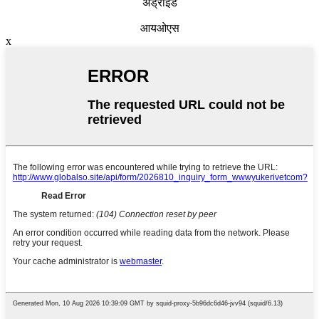
अँड्रॉइड
आयओएस
x