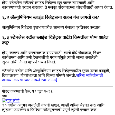
होय. स्टेनलेस स्टीलचे ब्लाइंड रिव्हेट्स खूप जास्त ताणशक्ती आणि
कातरणशक्ती प्रदान करतात. ते मजबूत संरचनात्मक जोडणीसाठी आधार देतात.
६.२ ॲल्युमिनियम ब्लाइंड रिव्हेट्सना सहज गंज लागतो का?
ॲल्युमिनियम रिव्हेट्स पृष्ठभागावरील सामान्य गंजाला प्रतिकार करतात.
६.३ स्टेनलेस स्टील ब्लाइंड रिव्हेट्स वाढीव किमतीला योग्य आहेत
का?
होय, खडतर आणि संरचनात्मक वापरासाठी. त्यांचे दीर्घ सेवाकाळ, स्थिर
कार्यक्षमता आणि कमी देखभालीची गरज यांमुळे त्यांची जास्त असलेली
सुरुवातीची किंमत पूर्णपणे भरून निघते.
स्टेनलेस स्टील आणि ॲल्युमिनियम ब्लाइंड रिव्हेट्समधील मुख्य फरक मजबुती,
टिकाऊपणा, गंजरोधकता आणि किंमत यांमध्ये असतो.
अधिक माहितीसाठी
आमच्या कारखान्यात आपले स्वागत आहे.
पोस्ट करण्याची वेळ: २१ जून २०२६
च्या
१० वर्षांचा अनुभव असलेली कंपनी म्हणून, आम्ही अधिक मेहनत करू आणि
तुम्हाला फास्टनर व फिक्सिंग सोल्यूशन्सची संपूर्ण श्रेणी प्रदान करू.