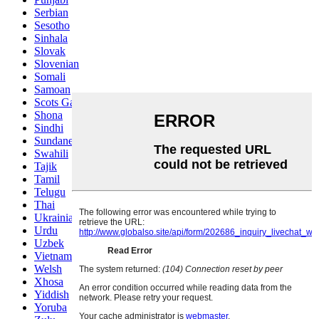
Serbian
Sesotho
Sinhala
Slovak
Slovenian
Somali
Samoan
Scots Gaelic
Shona
Sindhi
Sundanese
Swahili
Tajik
Tamil
Telugu
Thai
Ukrainian
Urdu
Uzbek
Vietnamese
Welsh
Xhosa
Yiddish
Yoruba