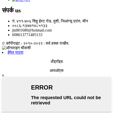
संपर्क
us
नं. ४११-७०६ शिहू ईस्ट रोड, वुशी, जिआंग्सू प्रांत, चीन
००८६-१३७७१४८५१३३
jin801680@hotmail.com
008613771485133
© कॉपीराइट - २०१०-२०२२ : सर्व हक्क राखीव.
ईमेल पाठवा
अँड्रॉइड
आयओएस
x