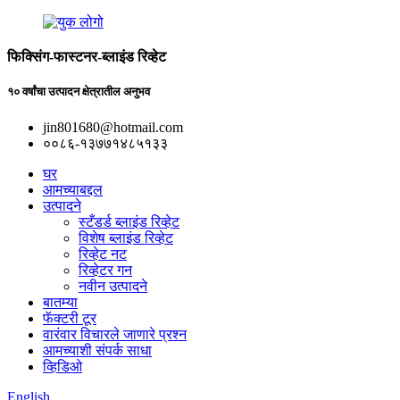
फिक्सिंग-फास्टनर-ब्लाइंड रिव्हेट
१० वर्षांचा उत्पादन क्षेत्रातील अनुभव
jin801680@hotmail.com
००८६-१३७७१४८५१३३
घर
आमच्याबद्दल
उत्पादने
स्टँडर्ड ब्लाइंड रिव्हेट
विशेष ब्लाइंड रिव्हेट
रिव्हेट नट
रिव्हेटर गन
नवीन उत्पादने
बातम्या
फॅक्टरी टूर
वारंवार विचारले जाणारे प्रश्न
आमच्याशी संपर्क साधा
व्हिडिओ
English