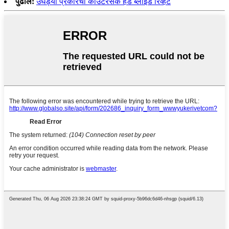
पुढील:
उघड्या प्रकारचा काउंटरसंक हेड ब्लाइंड रिव्हेट