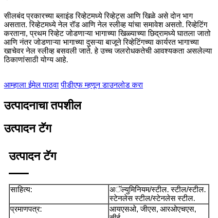
सीलबंद प्रकारच्या ब्लाइंड रिव्हेटमध्ये रिव्हेट्स आणि खिळे असे दोन भाग
असतात. रिव्हेटमध्ये नेल रॉड आणि नेल स्लीव्ह यांचा समावेश असतो. रिव्हेटिंग
करताना, प्रथम रिव्हेट जोडणाऱ्या भागाच्या खिळ्याच्या छिद्रामध्ये घातला जातो
आणि नंतर जोडणाऱ्या भागाच्या दुसऱ्या बाजूने रिव्हेटिंगच्या कार्यरत भागाच्या
खाचेवर नेल स्लीव्ह बसवली जाते. हे उच्च जलरोधकतेची आवश्यकता असलेल्या
ठिकाणांसाठी योग्य आहे.
आम्हाला ईमेल पाठवा
पीडीएफ म्हणून डाउनलोड करा
उत्पादनाचा तपशील
उत्पादन टॅग
उत्पादन टॅग
साहित्य:
अॅल्युमिनियम/स्टील. स्टील/स्टील.
स्टेनलेस स्टील/स्टेनलेस स्टील.
प्रमाणपत्र:
आयएसओ, जीएस, आरओएचएस,
सीई