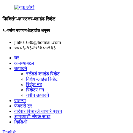
फिक्सिंग-फास्टनर-ब्लाइंड रिव्हेट
१० वर्षांचा उत्पादन क्षेत्रातील अनुभव
jin801680@hotmail.com
००८६-१३७७१४८५१३३
घर
आमच्याबद्दल
उत्पादने
स्टँडर्ड ब्लाइंड रिव्हेट
विशेष ब्लाइंड रिव्हेट
रिव्हेट नट
रिव्हेटर गन
नवीन उत्पादने
बातम्या
फॅक्टरी टूर
वारंवार विचारले जाणारे प्रश्न
आमच्याशी संपर्क साधा
व्हिडिओ
English