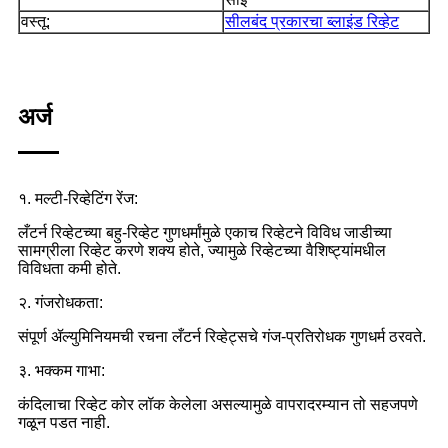
वस्तू:
सीलबंद प्रकारचा ब्लाइंड रिव्हेट
अर्ज
१. मल्टी-रिव्हेटिंग रेंज:
लँटर्न रिव्हेटच्या बहु-रिव्हेट गुणधर्मांमुळे एकाच रिव्हेटने विविध जाडीच्या
सामग्रीला रिव्हेट करणे शक्य होते, ज्यामुळे रिव्हेटच्या वैशिष्ट्यांमधील
विविधता कमी होते.
२. गंजरोधकता:
संपूर्ण ॲल्युमिनियमची रचना लँटर्न रिव्हेट्सचे गंज-प्रतिरोधक गुणधर्म ठरवते.
३. भक्कम गाभा:
कंदिलाचा रिव्हेट कोर लॉक केलेला असल्यामुळे वापरादरम्यान तो सहजपणे
गळून पडत नाही.