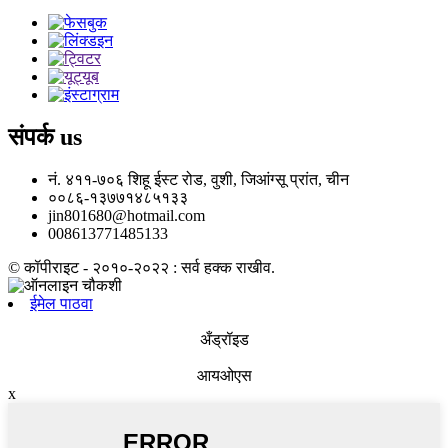
संपर्क
us
नं. ४११-७०६ शिहू ईस्ट रोड, वुशी, जिआंग्सू प्रांत, चीन
००८६-१३७७१४८५१३३
jin801680@hotmail.com
008613771485133
© कॉपीराइट - २०१०-२०२२ : सर्व हक्क राखीव.
ईमेल पाठवा
अँड्रॉइड
आयओएस
x