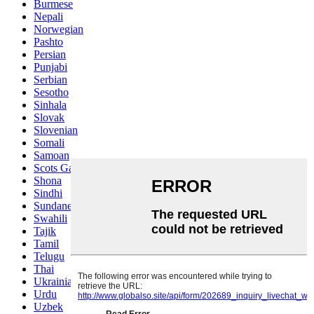
Burmese
Nepali
Norwegian
Pashto
Persian
Punjabi
Serbian
Sesotho
Sinhala
Slovak
Slovenian
Somali
Samoan
Scots Gaelic
Shona
Sindhi
Sundanese
Swahili
Tajik
Tamil
Telugu
Thai
Ukrainian
Urdu
Uzbek