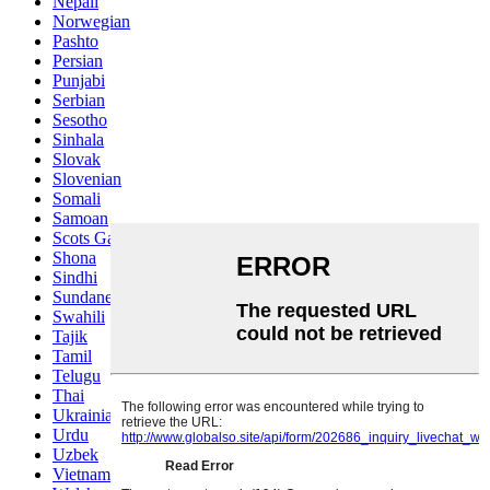
Nepali
Norwegian
Pashto
Persian
Punjabi
Serbian
Sesotho
Sinhala
Slovak
Slovenian
Somali
Samoan
Scots Gaelic
Shona
Sindhi
Sundanese
Swahili
Tajik
Tamil
Telugu
Thai
Ukrainian
Urdu
Uzbek
Vietnamese