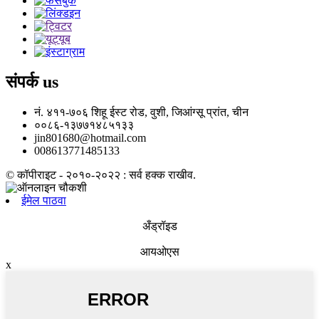
संपर्क
us
नं. ४११-७०६ शिहू ईस्ट रोड, वुशी, जिआंग्सू प्रांत, चीन
००८६-१३७७१४८५१३३
jin801680@hotmail.com
008613771485133
© कॉपीराइट - २०१०-२०२२ : सर्व हक्क राखीव.
ईमेल पाठवा
अँड्रॉइड
आयओएस
x