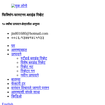
फिक्सिंग-फास्टनर-ब्लाइंड रिव्हेट
१० वर्षांचा उत्पादन क्षेत्रातील अनुभव
jin801680@hotmail.com
००८६-१३७७१४८५१३३
घर
आमच्याबद्दल
उत्पादने
स्टँडर्ड ब्लाइंड रिव्हेट
विशेष ब्लाइंड रिव्हेट
रिव्हेट नट
रिव्हेटर गन
नवीन उत्पादने
बातम्या
फॅक्टरी टूर
वारंवार विचारले जाणारे प्रश्न
आमच्याशी संपर्क साधा
व्हिडिओ
English