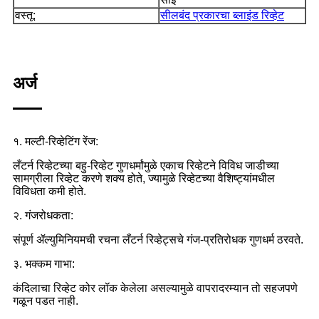
वस्तू:
सीलबंद प्रकारचा ब्लाइंड रिव्हेट
अर्ज
१. मल्टी-रिव्हेटिंग रेंज:
लँटर्न रिव्हेटच्या बहु-रिव्हेट गुणधर्मांमुळे एकाच रिव्हेटने विविध जाडीच्या
सामग्रीला रिव्हेट करणे शक्य होते, ज्यामुळे रिव्हेटच्या वैशिष्ट्यांमधील
विविधता कमी होते.
२. गंजरोधकता:
संपूर्ण ॲल्युमिनियमची रचना लँटर्न रिव्हेट्सचे गंज-प्रतिरोधक गुणधर्म ठरवते.
३. भक्कम गाभा:
कंदिलाचा रिव्हेट कोर लॉक केलेला असल्यामुळे वापरादरम्यान तो सहजपणे
गळून पडत नाही.