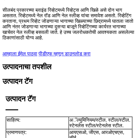
सीलबंद प्रकारच्या ब्लाइंड रिव्हेटमध्ये रिव्हेट्स आणि खिळे असे दोन भाग
असतात. रिव्हेटमध्ये नेल रॉड आणि नेल स्लीव्ह यांचा समावेश असतो. रिव्हेटिंग
करताना, प्रथम रिव्हेट जोडणाऱ्या भागाच्या खिळ्याच्या छिद्रामध्ये घातला जातो
आणि नंतर जोडणाऱ्या भागाच्या दुसऱ्या बाजूने रिव्हेटिंगच्या कार्यरत भागाच्या
खाचेवर नेल स्लीव्ह बसवली जाते. हे उच्च जलरोधकतेची आवश्यकता असलेल्या
ठिकाणांसाठी योग्य आहे.
आम्हाला ईमेल पाठवा
पीडीएफ म्हणून डाउनलोड करा
उत्पादनाचा तपशील
उत्पादन टॅग
उत्पादन टॅग
साहित्य:
अॅल्युमिनियम/स्टील. स्टील/स्टील.
स्टेनलेस स्टील/स्टेनलेस स्टील.
प्रमाणपत्र:
आयएसओ, जीएस, आरओएचएस,
सीई